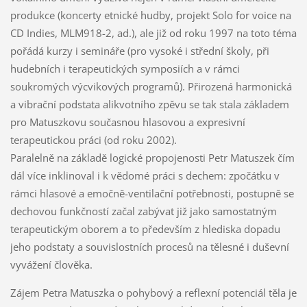
produkce (koncerty etnické hudby, projekt Solo for voice na
CD Indies, MLM918-2, ad.), ale již od roku 1997 na toto téma
pořádá kurzy i semináře (pro vysoké i střední školy, při
hudebních i terapeutických symposiích a v rámci
soukromých výcvikových programů). Přirozená harmonická
a vibrační podstata alikvotního zpěvu se tak stala základem
pro Matuszkovu současnou hlasovou a expresivní
terapeutickou práci (od roku 2002).
Paralelně na základě logické propojenosti Petr Matuszek čím
dál více inklinoval i k vědomé práci s dechem: zpočátku v
rámci hlasové a emočně-ventilační potřebnosti, postupně se
dechovou funkčností začal zabývat již jako samostatným
terapeutickým oborem a to především z hlediska dopadu
jeho podstaty a souvislostních procesů na tělesné i duševní
vyvážení člověka.
Zájem Petra Matuszka o pohybový a reflexní potenciál těla je