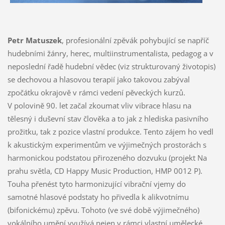
Petr Matuszek
, profesionální zpěvák pohybující se napříč
hudebními žánry, herec, multiinstrumentalista, pedagog a v
neposlední řadě hudební vědec (viz strukturovaný životopis)
se dechovou a hlasovou terapií jako takovou zabýval
zpočátku okrajově v rámci vedení pěveckých kurzů.
V polovině 90. let začal zkoumat vliv vibrace hlasu na
tělesný i duševní stav člověka a to jak z hlediska pasivního
prožitku, tak z pozice vlastní produkce. Tento zájem ho vedl
k akustickým experimentům ve výjimečných prostorách s
harmonickou podstatou přirozeného dozvuku (projekt Na
prahu světla, CD Happy Music Production, HMP 0012 P).
Touha přenést tyto harmonizující vibrační vjemy do
samotné hlasové podstaty ho přivedla k alikvotnímu
(bifonickému) zpěvu. Tohoto (ve své době výjimečného)
vokálního umění využívá nejen v rámci vlastní umělecké