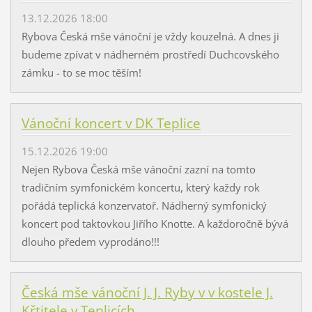
13.12.2026 18:00
Rybova Česká mše vánoční je vždy kouzelná. A dnes ji
budeme zpívat v nádherném prostředí Duchcovského
zámku - to se moc těším!
Vánoční koncert v DK Teplice
15.12.2026 19:00
Nejen Rybova Česká mše vánoční zazní na tomto
tradičním symfonickém koncertu, který každy rok
pořádá teplická konzervatoř. Nádherný symfonický
koncert pod taktovkou Jiřího Knotte. A každoročně bývá
dlouho předem vyprodáno!!!
Česká mše vánoční J. J. Ryby v v kostele J.
Křtitele v Teplicích