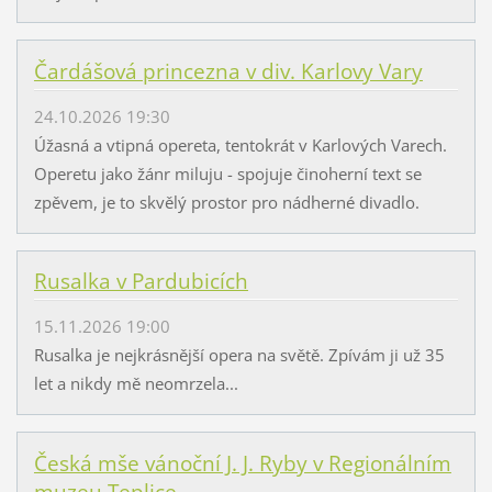
Čardášová princezna v div. Karlovy Vary
24.10.2026 19:30
Úžasná a vtipná opereta, tentokrát v Karlových Varech.
Operetu jako žánr miluju - spojuje činoherní text se
zpěvem, je to skvělý prostor pro nádherné divadlo.
Rusalka v Pardubicích
15.11.2026 19:00
Rusalka je nejkrásnější opera na světě. Zpívám ji už 35
let a nikdy mě neomrzela...
Česká mše vánoční J. J. Ryby v Regionálním
muzeu Teplice