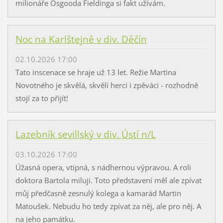
milionáře Osgooda Fieldinga si fakt užívám.
Noc na Karlštejně v div. Děčín
02.10.2026 17:00
Tato inscenace se hraje už 13 let. Režie Martina
Novotného je skvělá, skvělí herci i zpěváci - rozhodně
stojí za to přijít!
Lazebník sevillský v div. Ústí n/L
03.10.2026 17:00
Úžasná opera, vtipná, s nádhernou výpravou. A roli
doktora Bartola miluji. Toto představení měl ale zpívat
můj předčasně zesnulý kolega a kamarád Martin
Matoušek. Nebudu ho tedy zpívat za něj, ale pro něj. A
na jeho památku.