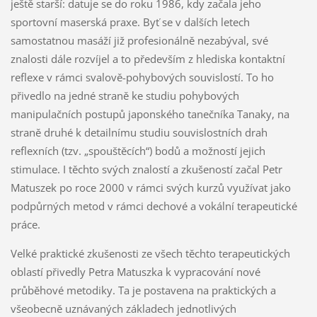
ještě starší: datuje se do roku 1986, kdy začala jeho
sportovní maserská praxe. Byť se v dalších letech
samostatnou masáží již profesionálně nezabýval, své
znalosti dále rozvíjel a to především z hlediska kontaktní
reflexe v rámci svalově-pohybových souvislostí. To ho
přivedlo na jedné straně ke studiu pohybových
manipulačních postupů japonského tanečníka Tanaky, na
straně druhé k detailnímu studiu souvislostních drah
reflexních (tzv. „spouštěcích“) bodů a možností jejich
stimulace. I těchto svých znalostí a zkušeností začal Petr
Matuszek po roce 2000 v rámci svých kurzů využívat jako
podpůrných metod v rámci dechové a vokální terapeutické
práce.
Velké praktické zkušenosti ze všech těchto terapeutických
oblastí přivedly Petra Matuszka k vypracování nové
průběhové metodiky. Ta je postavena na praktických a
všeobecně uznávaných základech jednotlivých