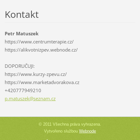
Kontakt
Petr Matuszek
https://www.centrumterapie.cz/
https://alikvotnizpev.webnode.cz/
DOPORUČUJI:
https://www.kurzy-zpevu.cz/
https://www.marketadvorakova.cz
+420777949210
p.matusz
ek@sezna
m.cz
© 2011 Všechna práva vyhrazena.
Vytvořeno službou
Webnode