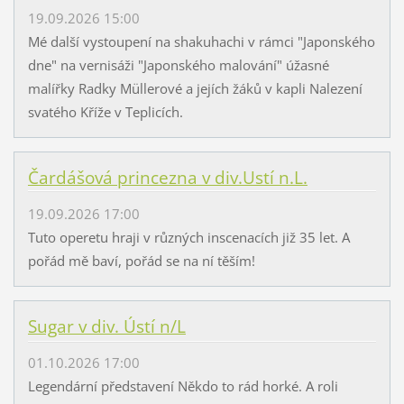
19.09.2026 15:00
Mé další vystoupení na shakuhachi v rámci "Japonského
dne" na vernisáži "Japonského malování" úžasné
malířky Radky Müllerové a jejích žáků v kapli Nalezení
svatého Kříže v Teplicích.
Čardášová princezna v div.Ustí n.L.
19.09.2026 17:00
Tuto operetu hraji v různých inscenacích již 35 let. A
pořád mě baví, pořád se na ní těším!
Sugar v div. Ústí n/L
01.10.2026 17:00
Legendární představení Někdo to rád horké. A roli