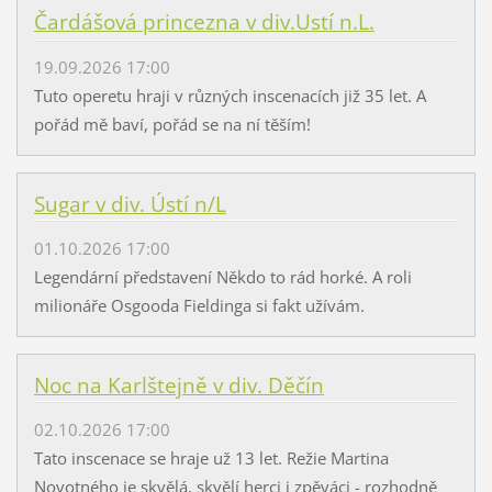
Čardášová princezna v div.Ustí n.L.
19.09.2026 17:00
Tuto operetu hraji v různých inscenacích již 35 let. A
pořád mě baví, pořád se na ní těším!
Sugar v div. Ústí n/L
01.10.2026 17:00
Legendární představení Někdo to rád horké. A roli
milionáře Osgooda Fieldinga si fakt užívám.
Noc na Karlštejně v div. Děčín
02.10.2026 17:00
Tato inscenace se hraje už 13 let. Režie Martina
Novotného je skvělá, skvělí herci i zpěváci - rozhodně