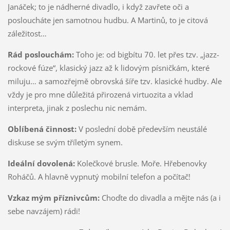
Janáček; to je nádherné divadlo, i když zavřete oči a
posloucháte jen samotnou hudbu. A Martinů, to je citová
záležitost…
Rád poslouchám:
Toho je: od bigbítu 70. let přes tzv. „jazz-
rockové fúze“, klasický jazz až k lidovým písničkám, které
miluju… a samozřejmě obrovská šíře tzv. klasické hudby. Ale
vždy je pro mne důležitá přirozená virtuozita a vklad
interpreta, jinak z poslechu nic nemám.
Oblíbená činnost:
V poslední době především neustálé
diskuse se svým tříletým synem.
Ideální dovolená:
Kolečkové brusle. Moře. Hřebenovky
Roháčů. A hlavně vypnutý mobilní telefon a počítač!
Vzkaz mým příznivcům:
Choďte do divadla a mějte nás (a i
sebe navzájem) rádi!