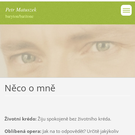
Petr Matuszek
baryton/baritone
Něco o mně
Životní krédo:
Žiju spokojeně bez životního kréda.
Oblíbená opera:
Jak na to odpovědět? Určitě jakýkoliv