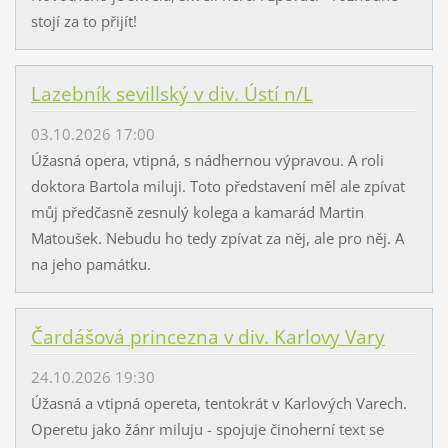
stojí za to přijít!
Lazebník sevillský v div. Ústí n/L
03.10.2026 17:00
Úžasná opera, vtipná, s nádhernou výpravou. A roli
doktora Bartola miluji. Toto představení měl ale zpívat
můj předčasně zesnulý kolega a kamarád Martin
Matoušek. Nebudu ho tedy zpívat za něj, ale pro něj. A
na jeho památku.
Čardášová princezna v div. Karlovy Vary
24.10.2026 19:30
Úžasná a vtipná opereta, tentokrát v Karlových Varech.
Operetu jako žánr miluju - spojuje činoherní text se