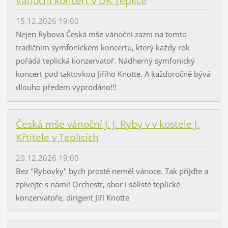
Vánoční koncert v DK Teplice
15.12.2026 19:00
Nejen Rybova Česká mše vánoční zazní na tomto
tradičním symfonickém koncertu, který každy rok
pořádá teplická konzervatoř. Nádherný symfonický
koncert pod taktovkou Jiřího Knotte. A každoročně bývá
dlouho předem vyprodáno!!!
Česká mše vánoční J. J. Ryby v v kostele J.
Křtitele v Teplicích
20.12.2026 19:00
Bez "Rybovky" bych prostě neměl vánoce. Tak přijďte a
zpívejte s námi! Orchestr, sbor i sólisté teplické
konzervatoře, dirigent Jiří Knotte