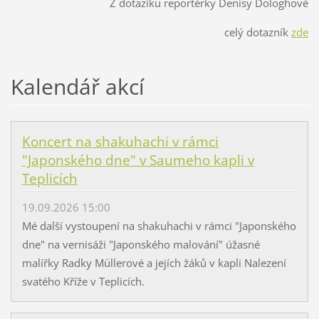
Z dotazíku reportérky Denisy Dologhové
celý dotazník
zde
Kalendář akcí
Koncert na shakuhachi v rámci
"Japonského dne" v Saumeho kapli v
Teplicích
19.09.2026 15:00
Mé další vystoupení na shakuhachi v rámci "Japonského
dne" na vernisáži "Japonského malování" úžasné
malířky Radky Müllerové a jejích žáků v kapli Nalezení
svatého Kříže v Teplicích.