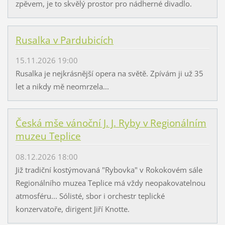
zpěvem, je to skvělý prostor pro nádherné divadlo.
Rusalka v Pardubicích
15.11.2026 19:00
Rusalka je nejkrásnější opera na světě. Zpívám ji už 35
let a nikdy mě neomrzela...
Česká mše vánoční J. J. Ryby v Regionálním
muzeu Teplice
08.12.2026 18:00
Již tradiční kostýmovaná "Rybovka" v Rokokovém sále
Regionálního muzea Teplice má vždy neopakovatelnou
atmosféru... Sólisté, sbor i orchestr teplické
konzervatoře, dirigent Jiří Knotte.