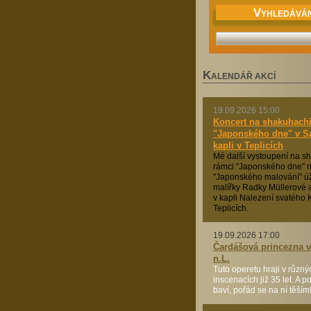
V
YHLEDÁVÁN
K
ALENDÁŘ AKCÍ
19.09.2026 15:00
Koncert na shakuhachi
"Japonského dne" v 
kapli v Teplicích
Mé další vystoupení na s
rámci "Japonského dne" n
"Japonského malování" ú
malířky Radky Müllerové a
v kapli Nalezení svatého K
Teplicích.
19.09.2026 17:00
Čardášová princezna v 
n.L.
Tuto operetu hraji v různý
inscenacích již 35 let. A 
baví, pořád se na ní těším