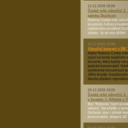
13.12.2026 18:00
Česká mše vánoční J. 
zámku Duchcov
Rybova Česká mše vánočn
kouzelná. A dnes ji budem
nádherném prostředí Du
zámku - to se moc těším!
15.12.2026 19:00
Vánoční koncert v DK 
Nejen Rybova Česká mše
zazní na tomto tradičním
koncertu, který každy rok
teplická konzervatoř. Nád
symfonický koncert pod t
Jiřího Knotte. A každoroč
dlouho předem vyprodáno
20.12.2026 19:00
Česká mše vánoční J. 
v kostele J. Křtitele v 
Bez "Rybovky" bych prost
vánoce. Tak přijďte a zpív
Orchestr, sbor i sólisté tep
konzervatoře, dirigent Jiří