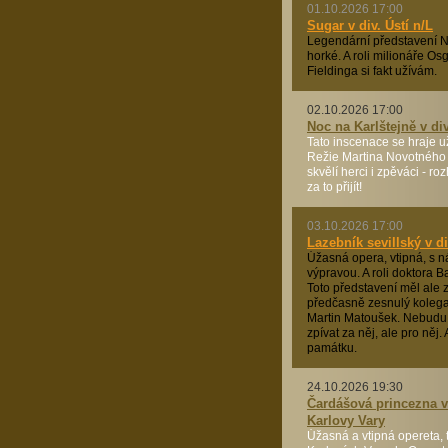
01.10.2026 17:00
Sugar v div. Ústí n/L
Legendární představení N
horké. A roli milionáře O
Fieldinga si fakt užívám.
02.10.2026 17:00
Noc na Karlštejně v di
Tato inscenace se hraje už
Režie Martina Novotného 
skvělí herci i zpěváci - ro
za to přijít!
03.10.2026 17:00
Lazebník sevillský v di
Úžasná opera, vtipná, s 
výpravou. A roli doktora Ba
Toto představení měl ale 
předčasně zesnulý koleg
Martin Matoušek. Nebudu
zpívat za něj, ale pro něj.
památku.
24.10.2026 19:30
Čardášová princezna v
Karlovy Vary
Úžasná a vtipná opereta, t