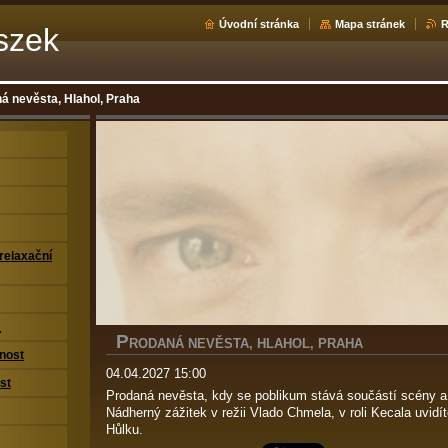
Úvodní stránka
Mapa stránek
szek
á nevěsta, Hlahol, Praha
relaxační
八
P
RODANÁ NEVĚSTA, HLAHOL, PRAHA
nost
04.04.2027 15:00
st
Prodaná nevěsta, kdy se poblikum stává součástí scény a
Nádherný zážitek v režii Vlado Chmela, v roli Kecala uvid
Hůlku.