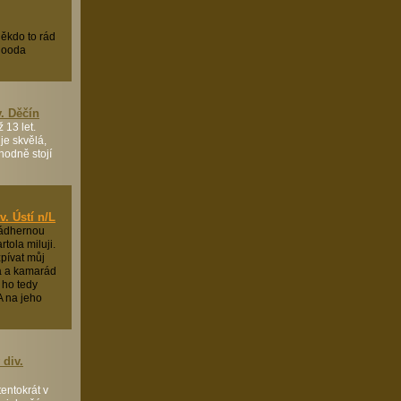
ěkdo to rád
sgooda
v. Děčín
 13 let.
je skvělá,
zhodně stojí
v. Ústí n/L
nádhernou
rtola miluji.
zpívat můj
a a kamarád
 ho tedy
 A na jeho
 div.
entokrát v