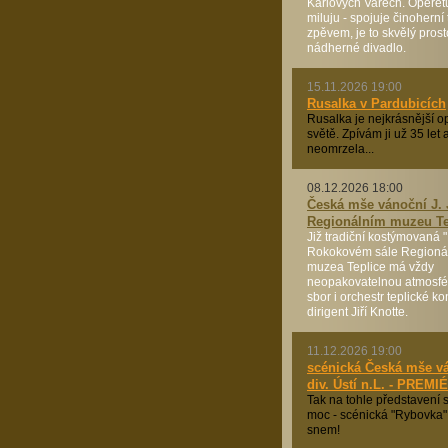
Karlových Varech. Operet
miluju - spojuje činoherní 
zpěvem, je to skvělý prost
nádherné divadlo.
15.11.2026 19:00
Rusalka v Pardubicích
Rusalka je nejkrásnější o
světě. Zpívám ji už 35 let
neomrzela...
08.12.2026 18:00
Česká mše vánoční J. 
Regionálním muzeu Te
Již tradiční kostýmovaná 
Rokokovém sále Regioná
muzea Teplice má vždy
neopakovatelnou atmosféru
sbor i orchestr teplické k
dirigent Jiří Knotte.
11.12.2026 19:00
scénická Česká mše v
div. Ústí n.L. - PREMI
Tak na tohle představení 
moc - scénická "Rybovka"
snem!