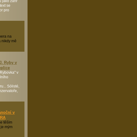
u jako žánr
text se
or pro
pera na
 a nikdy mě
J. Ryby v
plice
"Rybovka" v
lního
... Sólisté,
onzervatoře,
ánoční v
ÉRA
se těším
 je mým