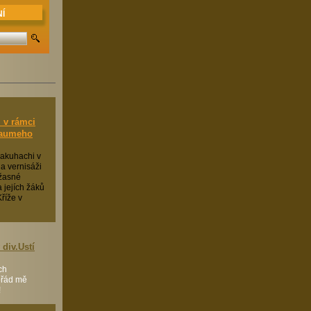
Í
 v rámci
Saumeho
hakuhachi v
a vernisáži
žasné
 jejích žáků
říže v
div.Ustí
ch
pořád mě
!