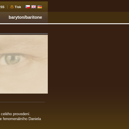
RSS
Tisk
baryton/baritone
 celého provedení.
íte fenomenálního Daniela