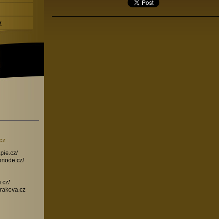
y
cz
pie.cz/
ebnode.cz/
.cz/
rakova.cz