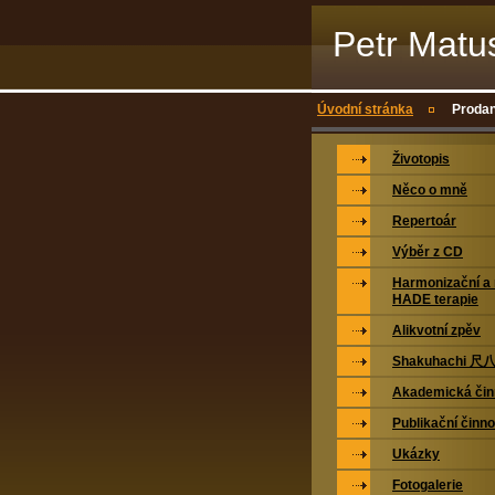
Petr Matu
Úvodní stránka
Prodan
Životopis
Něco o mně
Repertoár
Výběr z CD
Harmonizační a 
HADE terapie
Alikvotní zpěv
Shakuhachi 尺
Akademická čin
Publikační činno
Ukázky
Fotogalerie