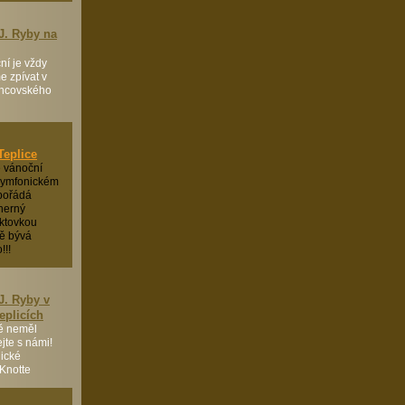
J. Ryby na
í je vždy
e zpívat v
chcovského
Teplice
 vánoční
 symfonickém
 pořádá
herný
aktovkou
ně bývá
!!!
J. Ryby v
Teplicích
ě neměl
ejte s námi!
lické
 Knotte