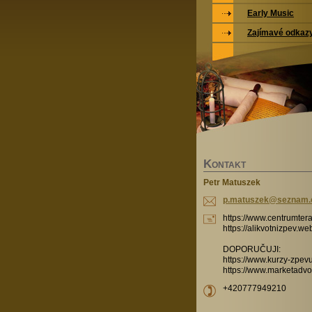
Early Music
Zajímavé odkaz
K
ONTAKT
Petr Matuszek
p.matusz
ek@sezna
m.
https://www.centrumtera
https://alikvotnizpev.w
DOPORUČUJI:
https://www.kurzy-zpevu
https://www.marketadvo
+420777949210