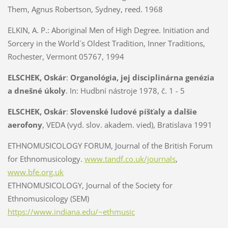
Them, Agnus Robertson, Sydney, reed. 1968
ELKIN, A. P.:
Aboriginal Men of High Degree. Initiation and
Sorcery in the World´s Oldest Tradition, Inner Traditions,
Rochester, Vermont 05767, 1994
ELSCHEK, Oskár
:
Organológia, jej disciplinárna genézia
a dnešné úkoly
. In: Hudbní nástroje 1978, č. 1 - 5
ELSCHEK, Oskár
:
Slovenské ludové píšťaly a dalšie
aerofony
, VEDA (vyd. slov. akadem. vied), Bratislava 1991
ETHNOMUSICOLOGY FORUM,
Journal of the British Forum
for Ethnomusicology.
www.tandf.co.uk/journals
,
www.bfe.org.uk
ETHNOMUSICOLOGY, Journal of the Society for
Ethnomusicology (SEM)
https://www.indiana.edu/~ethmusic