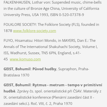
FALKENHAUSEN, Lothar von: Suspended music, chime-bells
in the culture of Bronze Age China, University of California
University Press, USA 1993, ISBN 0-520-07378-9
FOLKLORE SOCIETY: The Folklore Society (FLS), founded in
1878
www.folklore-society.com
FUYO, Hisamatsu:
Hitori Mondo, in MAYERS, Dan E.: The
Annals of The International Shakuhachi Society, Volume I,
ISS, Wadhurst, Sussex, TN5 6PN, England, s.41-
45
www.komuso.com
GEIST, Bohumil
:
Původ hudby
, Supraphon, Praha-
Bratislava 1970
GEIST, Bohumil
:
Rytmus - metrum - tempo v primitivní
hudbě
. Zprávy čs. spol. orientalistické při ČSAV. Materiály z
IX. orientalistické konference (Plenární zasedání část II -
zasedání sekcí.). Roč. VIII, č. 2, Praha 1970