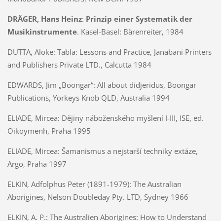
DRÄGER, Hans Heinz
:
Prinzip einer Systematik der
Musikinstrumente
. Kasel-Basel: Bärenreiter, 1984
DUTTA, Aloke:
Tabla: Lessons and Practice, Janabani Printers
and Publishers Private LTD., Calcutta 1984
EDWARDS, Jim „Boongar“:
All about didjeridus, Boongar
Publications, Yorkeys Knob QLD, Australia 1994
ELIADE, Mircea:
Dějiny náboženského myšlení I-III, ISE, ed.
Oikoymenh, Praha 1995
ELIADE, Mircea:
Šamanismus a nejstarší techniky extáze,
Argo, Praha 1997
ELKIN, Adfolphus Peter (1891-1979):
The Australian
Aborigines, Nelson Doubleday Pty. LTD, Sydney 1966
ELKIN, A. P.:
The Australien Aborigines: How to Understand