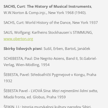
SACHS, Curt
:
The History of Musical Instruments
,
W.W.Norton & Comp.injc., New York 1968 (1940).
SACHS, Curt: World History of the Dance, New York 1937
SAUS, Wolfgang: Karlheins Stockhausen´s STIMMUNG,
www.oberton.org
Sbírky lidových písní
: Sušil, Erben, Bartoš, Janáček
SCHEBESTA, Paul:
Die Negrito Asiens, Band II, St.Gabriel-
Verlag, Wien-Mödling, 1954
ŠEBESTA, Pavel:
Středoafričtí Pygmejové v Kongu, Praha
1932
ŠEBESTA Pavel - LVOVÁ
Sína:
Mezi nejmenšími lidmi světa
,
Mladá fronta, ed. Globus, Praha 1959
ŠEJKIN, J.I.:
Istorija muzykalnoj kultury narodov Sibiri,