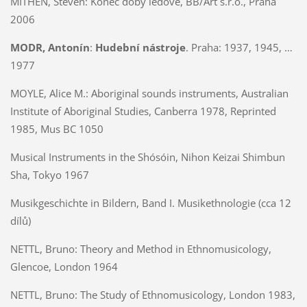
MITHEN, Steven: Konec doby ledové, BB/Art s.r.o., Praha
2006
MODR, Antonín
:
Hudební nástroje
. Praha: 1937, 1945, …
1977
MOYLE, Alice M.:
Aboriginal sounds instruments, Australian
Institute of Aboriginal Studies, Canberra 1978, Reprinted
1985, Mus BC 1050
Musical Instruments in the
Shósóin, Nihon Keizai Shimbun
Sha, Tokyo 1967
Musikgeschichte in Bildern, Band I. Musikethnologie (cca 12
dílů)
NETTL, Bruno:
Theory and Method in Ethnomusicology,
Glencoe, London 1964
NETTL, Bruno:
The Study of Ethnomusicology, London 1983,