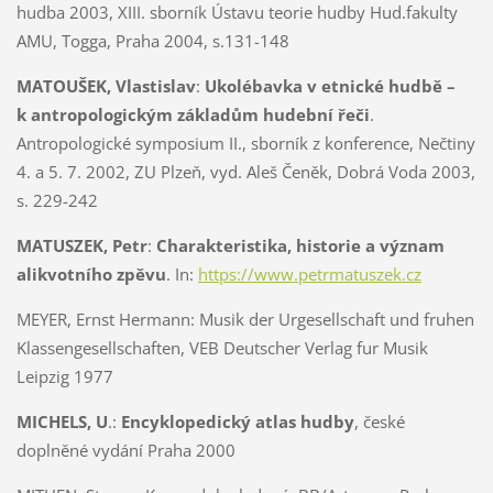
hudba 2003, XIII. sborník Ústavu teorie hudby Hud.fakulty
AMU, Togga, Praha 2004, s.131-148
MATOUŠEK, Vlastislav
:
Ukolébavka v etnické hudbě –
k antropologickým základům hudební řeči
.
Antropologické symposium II., sborník z konference, Nečtiny
4. a 5. 7. 2002, ZU Plzeň, vyd. Aleš Čeněk, Dobrá Voda 2003,
s. 229-242
MATUSZEK, Petr
:
Charakteristika, historie a význam
alikvotního zpěvu
. In:
https://www.petrmatuszek.cz
MEYER, Ernst Hermann:
Musik der Urgesellschaft und fruhen
Klassengesellschaften, VEB Deutscher Verlag fur Musik
Leipzig 1977
MICHELS, U
.:
Encyklopedický atlas hudby
, české
doplněné vydání Praha 2000