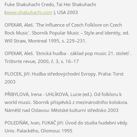
Fuke Shakuhachi Credo, Tai Hei Shakuhachi
(
www.shakuhachi.com
), USA 2003
OPEKAR, Aleš. ´The Influence of Czech Folklore on Czech
Rock Music´. Sborník Popular Music – Style and Identity, ed.
Will Straw, Montreal 1995, s. 229–231.
OPEKAR, Aleš. ´Etnická hudba - základ pop music 21. století´.
Trištvrte revue, 2000, č. 3, s. 16–17
PLOCEK, Jiří: Hudba středovýchodní Evropy. Praha: Torst
2003
PŘIBYLOVÁ, Irena - UHLÍKOVÁ, Lucie (ed.). Od folkloru k
world music. Sborník příspěvků z mezinárodního kolokvia.
Náměšť nad Oslavou: Městské kulturní středisko 2003
POLEDŇÁK, Ivan, FUKAČ Jiří:
Úvod do studia hudební vědy.
Univ. Palackého, Olomouc 1995