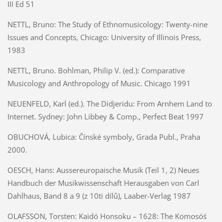
III Ed 51
NETTL, Bruno:
The Study of Ethnomusicology: Twenty-nine
Issues and Concepts, Chicago: University of Illinois Press,
1983
NETTL, Bruno. Bohlman, Philip V. (ed.): Comparative
Musicology and Anthropology of Music. Chicago 1991
NEUENFELD, Karl (ed.). The Didjeridu: From Arnhem Land to
Internet. Sydney: John Libbey & Comp., Perfect Beat 1997
OBUCHOVÁ, Lubica: Čínské symboly, Grada Publ., Praha
2000.
OESCH, Hans:
Aussereuropaische Musik (Teil 1, 2) Neues
Handbuch der Musikwissenschaft Herausgaben von Carl
Dahlhaus, Band 8 a 9 (z 10ti dílů), Laaber-Verlag 1987
OLAFSSON, Torsten: Kaidó Honsoku – 1628: The Komosóś