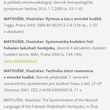
(z pohledu etnomusikologie). sborník Antropologické
symposium Nečtiny 30.6.-1.7.2000 (s. 93-110)
MATOUŠEK, Vlastislav
:
Rytmus a čas v etnické hudbě
,
Togga, Praha 2003, ISBN 80-902912-2-8 (158 str., 2 CD
s ukázkami)
MATOUŠEK, Vlastislav
:
Systematika hudební řeči
Fukezen šakuhači honkjoku
, sborník K aktuálním otázkám
hudební teorie, AMU, Praha 2000 (s. 134-149),
www.shakuhachi.cz
MATOUŠEK, Vlastislav: Technika ústní resonance
v etnické hudbě
. Sborník přednášek 7. semináře
univerzitního společenství pro studium hlasu a řeči, LF UP
Olomouc 2001, CEZ: J14/98:N30000018, 11 s
.
MATOUŠEK, Vlastislav: The Systemisation of the Musical
Language of the
Fukezen Shakuhachi Honkyoku, in Živá