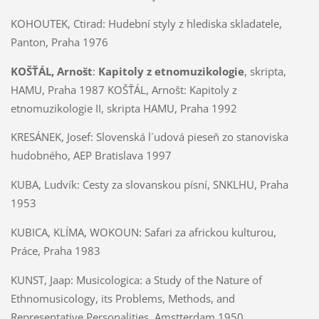
KOHOUTEK, Ctirad:
Hudební styly z hlediska skladatele,
Panton, Praha 1976
KOŠŤÁL, Arnošt
:
Kapitoly z etnomuzikologie
, skripta,
HAMU, Praha 1987 KOŠŤÁL, Arnošt: Kapitoly z
etnomuzikologie II, skripta HAMU, Praha 1992
KRESÁNEK, Josef:
Slovenská l´udová pieseň zo stanoviska
hudobného, AEP Bratislava 1997
KUBA, Ludvík:
Cesty za slovanskou písní, SNKLHU, Praha
1953
KUBICA, KLÍMA, WOKOUN:
Safari za africkou kulturou,
Práce, Praha 1983
KUNST, Jaap:
Musicologica: a Study of the Nature of
Ethnomusicology, its Problems, Methods, and
Representative Personalities, Amstterdam 1950,