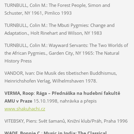
TURNBULL, Colin M.:
The Forest People, Simon and
Schuster, NY 1961, Pimlico 1993
TURNBULL, Colin M.:
The Mbuti Pygmies: Change and
Adaptation., Holt Rinehart and Wilson, NY 1983
TURNBULL, Colin M.:
Wayward Servants: The Two Worlds of
the African Pygmies., Garden City, NY 1965: The Natural
History Press
VANDOR, Ivan: Die Musik des tibetischen Buddhismus,
Heinrichshofen Verlag, Wilhelmshaven 1978.
VERMA, Roop
:
Rága – Přednáška na hudební fakultě
AMU v Praze
15.10.1998, nahrávka a přepis
www.shakuhachi.cz
VITEBSKY, Piers:
Svět šamanů, Knižní klub/Práh, Praha 1996
WADE, Bonnie C
.:
Music in India: The Classical