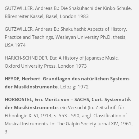
GUTZWILLER, Andreas B.:
Die Shakuhachi der Kinko-Schule,
Bärenreiter Kassel, Basel, London 1983
GUTZWILLER, Andreas B.:
Shakuhachi: Aspects of History,
Practice and Teachings, Wesleyan University Ph.D. thesis,
USA 1974
HARICH-SCHNEIDER, Eta:
A History of Japanese Music,
Oxford University Press, London 1973
HEYDE, Herbert
:
Grundlagen des natürlichen Systems
der Musikinstrumente
. Leipzig: 1972
HORBOSTEL, Eric Moritz von – SACHS, Curt
:
Systematik
der Musikinstrumente
: ein Versucht (In: Zeitschrift für
Ethnologie XLVI, 1914, s. 553 - 590; angl. Classification of
Musical Instruments. In: The Galpin Society Jurnal XIV, 1961,
3.