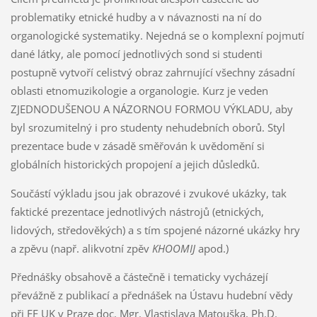
problematiky etnické hudby a v návaznosti na ní do
organologické systematiky. Nejedná se o komplexní pojmutí
dané látky, ale pomocí jednotlivých sond si studenti
postupně vytvoří celistvý obraz zahrnující všechny zásadní
oblasti etnomuzikologie a organologie. Kurz je veden
ZJEDNODUŠENOU A NÁZORNOU FORMOU VÝKLADU, aby
byl srozumitelný i pro studenty nehudebních oborů. Styl
prezentace bude v zásadě směřován k uvědomění si
globálních historických propojení a jejich důsledků.
Součástí výkladu jsou jak obrazové i zvukové ukázky, tak
faktické prezentace jednotlivých nástrojů (etnických,
lidových, středověkých) a s tím spojené názorné ukázky hry
a zpěvu (např. alikvotní zpěv
KHOOMIJ
apod.)
Přednášky obsahově a částečně i tematicky vycházejí
převážně z publikací a přednášek na Ústavu hudební vědy
při FF UK v Praze doc. Mgr. Vlastislava Matouška, Ph.D.