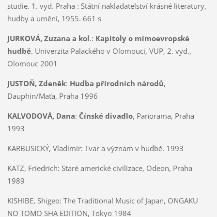
studie. 1. vyd. Praha : Státní nakladatelství krásné literatury,
hudby a umění, 1955. 661 s
JURKOVÁ, Zuzana a kol
.:
Kapitoly o mimoevropské
hudbě
. Univerzita Palackého v Olomouci, VUP, 2. vyd.,
Olomouc 2001
JUSTOŇ, Zdeněk
:
Hudba přírodních národů
,
Dauphin/Maťa, Praha 1996
KALVODOVÁ, Dana
:
Čínské divadlo
, Panorama, Praha
1993
KARBUSICKÝ, Vladimír: Tvar a význam v hudbě. 1993
KATZ, Friedrich:
Staré americké civilizace, Odeon, Praha
1989
KISHIBE, Shigeo:
The Traditional Music of Japan, ONGAKU
NO TOMO SHA EDITION, Tokyo 1984