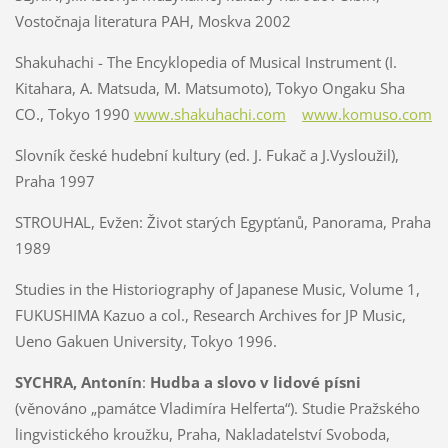
Vostočnaja literatura PAH, Moskva 2002
Shakuhachi - The Encyklopedia of Musical Instrument (I.
Kitahara, A. Matsuda, M. Matsumoto), Tokyo Ongaku Sha
CO., Tokyo 1990
www.shakuhachi.com
www.komuso.com
Slovník české hudební kultury (ed. J. Fukač a J.Vysloužil),
Praha 1997
STROUHAL, Evžen:
Život starých Egypťanů, Panorama, Praha
1989
Studies in the Historiography of Japanese Music, Volume 1,
FUKUSHIMA Kazuo a col., Research Archives for JP Music,
Ueno Gakuen University, Tokyo 1996.
SYCHRA, Antonín
:
Hudba a slovo v lidové písni
(věnováno „památce Vladimíra Helferta“). Studie Pražského
lingvistického kroužku, Praha, Nakladatelství Svoboda,