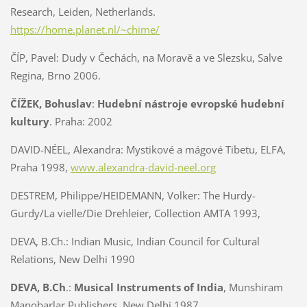
Research, Leiden, Netherlands.
https://home.planet.nl/~chime/
ČÍP, Pavel: Dudy v Čechách, na Moravě a ve Slezsku, Salve
Regina, Brno 2006.
ČÍŽEK, Bohuslav
:
Hudební nástroje evropské hudební
kultury
. Praha: 2002
DAVID-NÉEL, Alexandra: Mystikové a mágové Tibetu, ELFA,
Praha 1998,
www.alexandra-david-neel.org
DESTREM, Philippe/HEIDEMANN, Volker: The Hurdy-
Gurdy/La vielle/Die Drehleier, Collection AMTA 1993,
DEVA, B.Ch.:
Indian Music, Indian Council for Cultural
Relations, New Delhi 1990
DEVA, B.Ch
.:
Musical Instruments of India
, Munshiram
Manobarlar Publishers, New Delhi 1987