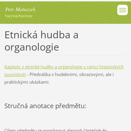
Petr Matuszek
baryton/baritone
Etnická hudba a
organologie
Kapitoly z etnické hudby a organologie v rámci historických
souvislostí
- Přednáška s hudebními, obrazovými, ale i
praktickými ukázkami.
Stručná anotace předmětu:
Cílem předmětu je proniknout alespoň částečně do