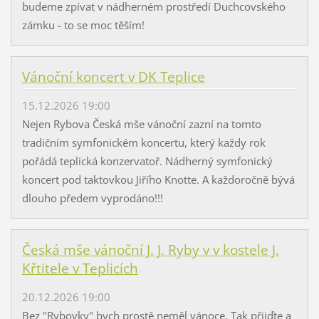
budeme zpívat v nádherném prostředí Duchcovského
zámku - to se moc těším!
Vánoční koncert v DK Teplice
15.12.2026 19:00
Nejen Rybova Česká mše vánoční zazní na tomto
tradičním symfonickém koncertu, který každy rok
pořádá teplická konzervatoř. Nádherný symfonický
koncert pod taktovkou Jiřího Knotte. A každoročně bývá
dlouho předem vyprodáno!!!
Česká mše vánoční J. J. Ryby v v kostele J.
Křtitele v Teplicích
20.12.2026 19:00
Bez "Rybovky" bych prostě neměl vánoce. Tak přijďte a