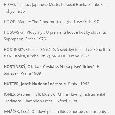
HISAO, Tanabe:
Japanese Music, Kokusai Bunka Shinkokai,
Tokyo 1936
HOOD, Mantle:
The Ethnomusicologist, New York 1971
HOŠOVSKYJ, Vlodymyr:
U pramenů lidové hudby slovanů,
Supraphon, Praha 1976
HOSTINSKÝ, Otakar:
36 nápěvů světských písní českého lidu
z XVI. století, (Praha 1892), SNKLHU, Praha 1957
HOSTINSKÝ, Otakar
:
Česká světská píseň lidová
, F.
Šimáček, Praha 1909
HUTTER, Josef
:
Hudební nástroje
. Praha: 1948
JONES, Stephen: Folk Music of China - Living Instrumental
Traditions, Clarendon Press, Oxford 1998.
JANÁČEK, Leoš.
O
lidové písni a lidové hudbě : dokumenty a