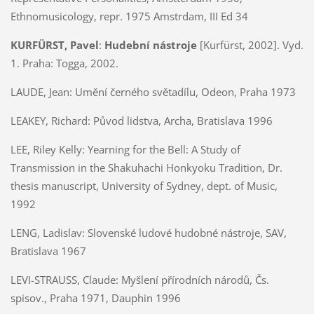
Ethnomusicology
,
repr. 1975 Amstrdam, III Ed 34
KURFÜRST, Pavel
:
Hudební nástroje
[Kurfürst, 2002]. Vyd.
1. Praha: Togga, 2002.
LAUDE, Jean:
Umění černého světadílu, Odeon, Praha 1973
LEAKEY, Richard:
Původ lidstva, Archa, Bratislava 1996
LEE, Riley Kelly:
Yearning for the Bell: A Study of
Transmission in the Shakuhachi Honkyoku Tradition, Dr.
thesis manuscript, University of Sydney, dept. of Music,
1992
LENG, Ladislav:
Slovenské ludové hudobné nástroje, SAV,
Bratislava 1967
LEVI-STRAUSS, Claude:
Myšlení přírodních národů, Čs.
spisov., Praha 1971, Dauphin 1996