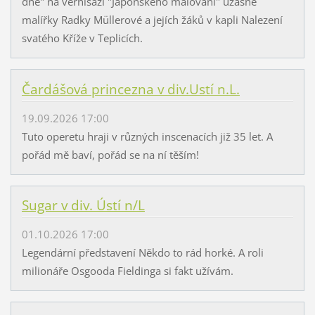
dne" na vernisáži "Japonského malování" úžasné
malířky Radky Müllerové a jejích žáků v kapli Nalezení
svatého Kříže v Teplicích.
Čardášová princezna v div.Ustí n.L.
19.09.2026 17:00
Tuto operetu hraji v různých inscenacích již 35 let. A
pořád mě baví, pořád se na ní těším!
Sugar v div. Ústí n/L
01.10.2026 17:00
Legendární představení Někdo to rád horké. A roli
milionáře Osgooda Fieldinga si fakt užívám.