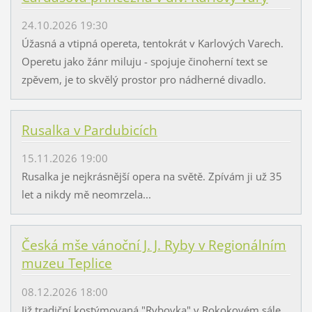
24.10.2026 19:30
Úžasná a vtipná opereta, tentokrát v Karlových Varech.
Operetu jako žánr miluju - spojuje činoherní text se
zpěvem, je to skvělý prostor pro nádherné divadlo.
Rusalka v Pardubicích
15.11.2026 19:00
Rusalka je nejkrásnější opera na světě. Zpívám ji už 35
let a nikdy mě neomrzela...
Česká mše vánoční J. J. Ryby v Regionálním
muzeu Teplice
08.12.2026 18:00
Již tradiční kostýmovaná "Rybovka" v Rokokovém sále