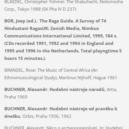
BLASDEL, Christopher Yohmei:
The Shakuhachi, Notomosha
Corp., Tokyo 1988 (SK Pha IV D 237)
BOR, Joep (ed.)
.:
The Raga Guide. A Survey of 74
Hindustani Ragas
UK:
Zenizh Media, Nimbus
Communications International Limited, 1999, 184 s.
(CDs recorded 1991, 1992 and 1994 in England and
1995 and 1996 in the Netherlands. Total playngtime 5
hours 15 minutes.)
.
BRANDEL, Rose:
The Music of Central Africa (An
Ethnomusicological Study), Martinus Nijhoff, Hague 1961
BUCHNER, Alexandr
:
Hudební nástroje národů
, Artia,
Praha 1969
BUCHNER, Alexandr
:
Hudební nástroje od pravěku k
dnešku
, Orbis, Praha 1956, 1962
BUCHNER, Alexandr: Něco o archeoorganologii. In: Hudební