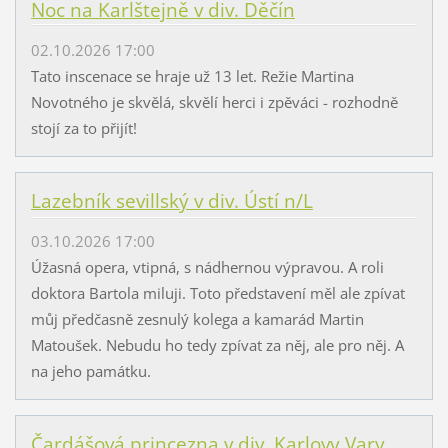
Noc na Karlštejně v div. Děčín
02.10.2026 17:00
Tato inscenace se hraje už 13 let. Režie Martina
Novotného je skvělá, skvělí herci i zpěváci - rozhodně
stojí za to přijít!
Lazebník sevillský v div. Ústí n/L
03.10.2026 17:00
Úžasná opera, vtipná, s nádhernou výpravou. A roli
doktora Bartola miluji. Toto představení měl ale zpívat
můj předčasně zesnulý kolega a kamarád Martin
Matoušek. Nebudu ho tedy zpívat za něj, ale pro něj. A
na jeho památku.
Čardášová princezna v div. Karlovy Vary