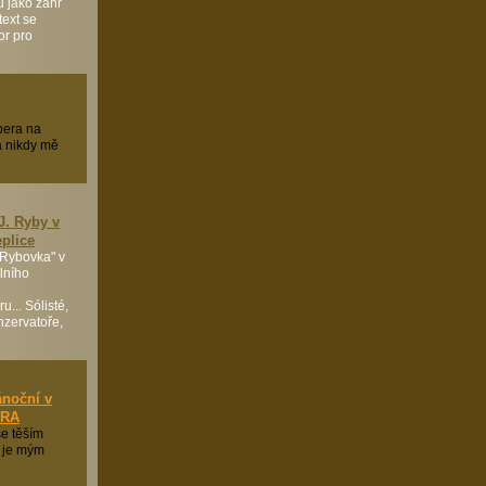
u jako žánr
text se
or pro
pera na
 a nikdy mě
J. Ryby v
plice
"Rybovka" v
lního
... Sólisté,
onzervatoře,
ánoční v
ÉRA
se těším
 je mým