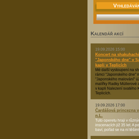
V
YHLEDÁVÁN
K
ALENDÁŘ AKCÍ
19.09.2026 15:00
Koncert na shakuhachi
"Japonského dne" v 
kapli v Teplicích
Mé další vystoupení na s
rámci "Japonského dne" n
"Japonského malování" ú
malířky Radky Müllerové a
v kapli Nalezení svatého K
Teplicích.
19.09.2026 17:00
Čardášová princezna v 
n.L.
Tuto operetu hraji v různý
inscenacích již 35 let. A 
baví, pořád se na ní těším