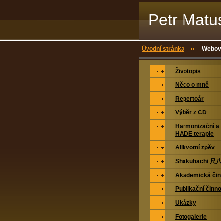
Petr Matu
Úvodní stránka
Webová
Životopis
Něco o mně
Repertoár
Výběr z CD
Harmonizační a 
HADE terapie
Alikvotní zpěv
Shakuhachi 尺
Akademická čin
Publikační činno
Ukázky
Fotogalerie