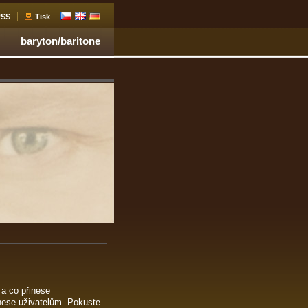
RSS
Tisk
baryton/baritone
 a co přinese
nese uživatelům. Pokuste