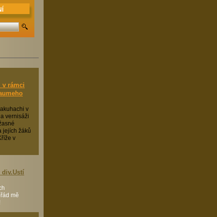
Í
 v rámci
Saumeho
hakuhachi v
a vernisáži
žasné
 jejích žáků
říže v
div.Ustí
ch
pořád mě
!