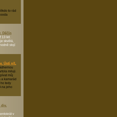
ěkdo to rád
sgooda
v. Děčín
 13 let.
je skvělá,
zhodně stojí
v. Ústí n/L
nádhernou
rtola miluji.
zpívat můj
a a kamarád
 ho tedy
 A na jeho
 div.
entokrát v