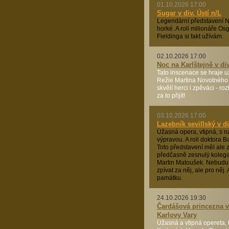
01.10.2026 17:00
Sugar v div. Ústí n/L
Legendární představení N
horké. A roli milionáře O
Fieldinga si fakt užívám.
02.10.2026 17:00
Noc na Karlštejně v di
Tato inscenace se hraje už
Režie Martina Novotného 
skvělí herci i zpěváci - ro
za to přijít!
03.10.2026 17:00
Lazebník sevillský v di
Úžasná opera, vtipná, s 
výpravou. A roli doktora Ba
Toto představení měl ale 
předčasně zesnulý koleg
Martin Matoušek. Nebudu
zpívat za něj, ale pro něj.
památku.
24.10.2026 19:30
Čardášová princezna v
Karlovy Vary
Úžasná a vtipná opereta, t