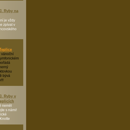
J. Ryby na
í je vždy
e zpívat v
chcovského
Teplice
 vánoční
 symfonickém
 pořádá
herný
aktovkou
ně bývá
!!!
J. Ryby v
Teplicích
ě neměl
ejte s námi!
lické
 Knotte