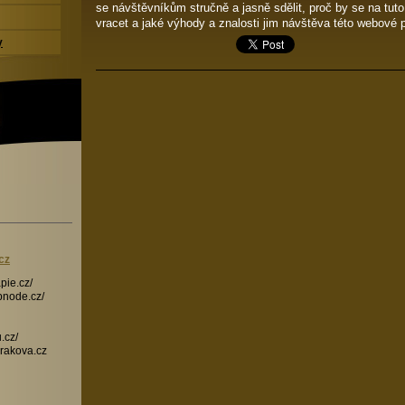
se návštěvníkům stručně a jasně sdělit, proč by se na tuto
vracet a jaké výhody a znalosti jim návštěva této webové 
y
cz
pie.cz/
ebnode.cz/
.cz/
rakova.cz