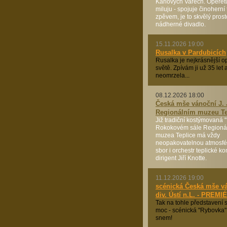
Karlových Varech. Operet
miluju - spojuje činoherní 
zpěvem, je to skvělý prost
nádherné divadlo.
15.11.2026 19:00
Rusalka v Pardubicích
Rusalka je nejkrásnější o
světě. Zpívám ji už 35 let
neomrzela...
08.12.2026 18:00
Česká mše vánoční J. 
Regionálním muzeu Te
Již tradiční kostýmovaná 
Rokokovém sále Regioná
muzea Teplice má vždy
neopakovatelnou atmosféru
sbor i orchestr teplické k
dirigent Jiří Knotte.
11.12.2026 19:00
scénická Česká mše v
div. Ústí n.L. - PREMI
Tak na tohle představení 
moc - scénická "Rybovka"
snem!