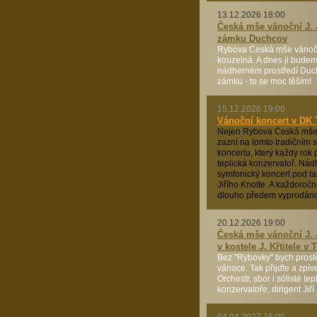
13.12.2026 18:00
Česká mše vánoční J. 
zámku Duchcov
Rybova Česká mše vánočn
kouzelná. A dnes ji budem
nádherném prostředí Du
zámku - to se moc těším!
15.12.2026 19:00
Vánoční koncert v DK 
Nejen Rybova Česká mše
zazní na tomto tradičním
koncertu, který každy rok
teplická konzervatoř. Nád
symfonický koncert pod t
Jiřího Knotte. A každoroč
dlouho předem vyprodáno
20.12.2026 19:00
Česká mše vánoční J. 
v kostele J. Křtitele v 
Bez "Rybovky" bych prost
vánoce. Tak přijďte a zpív
Orchestr, sbor i sólisté tep
konzervatoře, dirigent Jiří