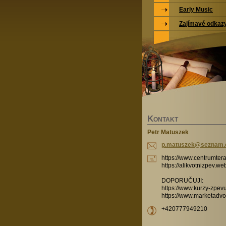
Early Music
Zajímavé odkaz
K
ONTAKT
Petr Matuszek
p.matusz
ek@sezna
m.
https://www.centrumtera
https://alikvotnizpev.w
DOPORUČUJI:
https://www.kurzy-zpevu
https://www.marketadvo
+420777949210