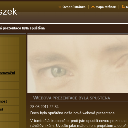
Úvodní stránka
Mapa stránek
szek
 prezentace byla spuštěna
relaxační
八
W
EBOVÁ PREZENTACE BYLA SPUŠTĚNA
nost
28.06.2011 22:34
st
Dnes byla spuštěna naše nová webová prezentace.
V tomto článku popište, proč jste spustili novou prezentaci
návštěvníkům. Uveďte jaké máte cíle s projektem a co při