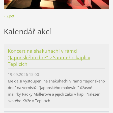
« Zpět
Kalendář akcí
Koncert na shakuhachi v rámci
"Japonského dne" v Saumeho kapli v
Teplicích
19.09.2026 15:00
Mé další vystoupení na shakuhachi v rámci "Japonského
dne" na vernisáži "Japonského malování" úžasné
malířky Radky Müllerové a jejích žáků v kapli Nalezení
svatého Kříže v Teplicích.