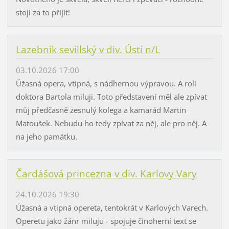
stojí za to přijít!
Lazebník sevillský v div. Ústí n/L
03.10.2026 17:00
Úžasná opera, vtipná, s nádhernou výpravou. A roli
doktora Bartola miluji. Toto představení měl ale zpívat
můj předčasně zesnulý kolega a kamarád Martin
Matoušek. Nebudu ho tedy zpívat za něj, ale pro něj. A
na jeho památku.
Čardášová princezna v div. Karlovy Vary
24.10.2026 19:30
Úžasná a vtipná opereta, tentokrát v Karlových Varech.
Operetu jako žánr miluju - spojuje činoherní text se