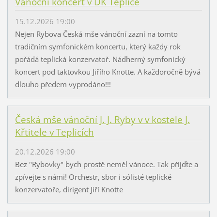
Vánoční koncert v DK Teplice
15.12.2026 19:00
Nejen Rybova Česká mše vánoční zazní na tomto
tradičním symfonickém koncertu, který každy rok
pořádá teplická konzervatoř. Nádherný symfonický
koncert pod taktovkou Jiřího Knotte. A každoročně bývá
dlouho předem vyprodáno!!!
Česká mše vánoční J. J. Ryby v v kostele J.
Křtitele v Teplicích
20.12.2026 19:00
Bez "Rybovky" bych prostě neměl vánoce. Tak přijďte a
zpívejte s námi! Orchestr, sbor i sólisté teplické
konzervatoře, dirigent Jiří Knotte