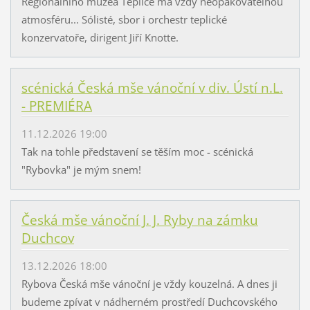
Regionálního muzea Teplice má vždy neopakovatelnou
atmosféru... Sólisté, sbor i orchestr teplické
konzervatoře, dirigent Jiří Knotte.
scénická Česká mše vánoční v div. Ústí n.L.
- PREMIÉRA
11.12.2026 19:00
Tak na tohle představení se těším moc - scénická
"Rybovka" je mým snem!
Česká mše vánoční J. J. Ryby na zámku
Duchcov
13.12.2026 18:00
Rybova Česká mše vánoční je vždy kouzelná. A dnes ji
budeme zpívat v nádherném prostředí Duchcovského