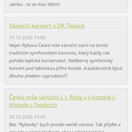
zámku - to se moc těším!
Vánoční koncert v DK Teplice
15.12.2026 19:00
Nejen Rybova Česká mše vánoční zazní na tomto
tradičním symfonickém koncertu, který každy rok
pořádá teplická konzervatoř. Nádherný symfonický
koncert pod taktovkou Jiřího Knotte. A každoročně bývá
dlouho předem vyprodáno!!!
Česká mše vánoční J. J. Ryby v v kostele J.
Křtitele v Teplicích
20.12.2026 19:00
Bez "Rybovky" bych prostě neměl vánoce. Tak přijďte a