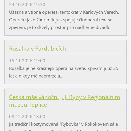
24.10.2026 19:30
Úžasná a vtipná opereta, tentokrát v Karlových Varech.
Operetu jako žánr miluju - spojuje činoherní text se
zpěvem, je to skvělý prostor pro nádherné divadlo.
Rusalka v Pardubicích
15.11.2026 19:00
Rusalka je nejkrásnější opera na světě. Zpívám ji už 35
let a nikdy mě neomrzela...
Česká mše vánoční J. J. Ryby v Regionálním
muzeu Teplice
08.12.2026 18:00
Již tradiční kostýmovaná "Rybovka" v Rokokovém sále