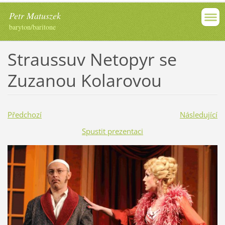
Petr Matuszek
baryton/baritone
Straussuv Netopyr se
Zuzanou Kolarovou
Předchozí
Následující
Spustit prezentaci