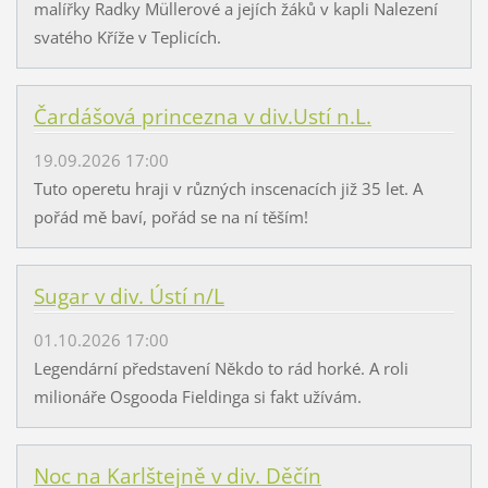
malířky Radky Müllerové a jejích žáků v kapli Nalezení
svatého Kříže v Teplicích.
Čardášová princezna v div.Ustí n.L.
19.09.2026 17:00
Tuto operetu hraji v různých inscenacích již 35 let. A
pořád mě baví, pořád se na ní těším!
Sugar v div. Ústí n/L
01.10.2026 17:00
Legendární představení Někdo to rád horké. A roli
milionáře Osgooda Fieldinga si fakt užívám.
Noc na Karlštejně v div. Děčín